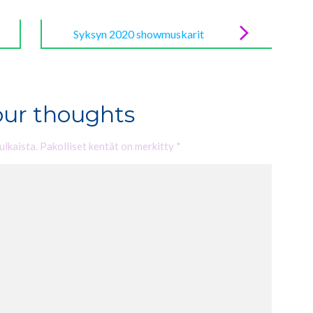
Syksyn 2020 showmuskarit
our thoughts
ulkaista.
Pakolliset kentät on merkitty
*