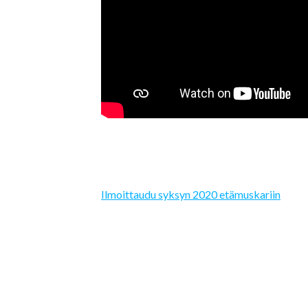
Ilmoittaudu syksyn 2020 etämuskariin