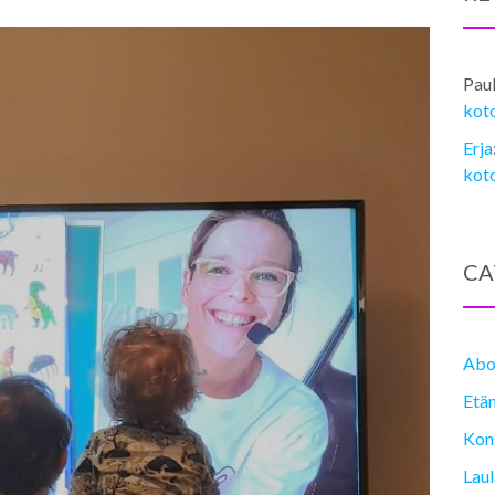
Pau
kot
Erja
kot
CA
Abo
Etä
Kons
Lau