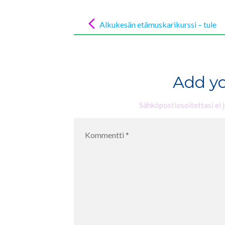
Post
navigation
Alkukesän etämuskarikurssi – tule
mukaan!
Add y
Sähköpostiosoitettasi ei j