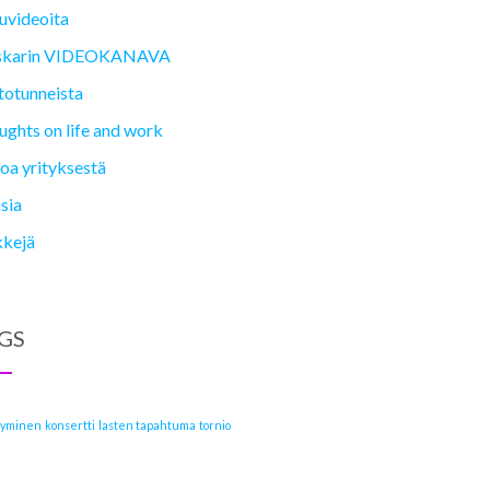
uvideoita
karin VIDEOKANAVA
totunneista
ghts on life and work
oa yrityksestä
sia
kkejä
GS
tyminen
konsertti
lasten tapahtuma
tornio