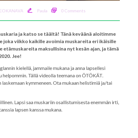
IDEOKANAVA
Paula
0 Comments
muskaria ja katso se täältä! Tänä keväänä aloitimme
oka viikko kaikille avoimia muskareita eri ikäisille
me etämuskareita maksullisina nyt kesän ajan, ja tämä
2020. Jee!
nnin kielellä, jammaile mukana ja anna lapsellesi
ttuu helpommin. Tällä videolla teemana on ÖTÖKÄT.
 laskemaan kymmeneen. Ota mukaan helistimiä ja/tai
illinen. Lapsi saa muskariin osallistumisesta enemmän irti,
a tanssia lapsen kanssa mukana.