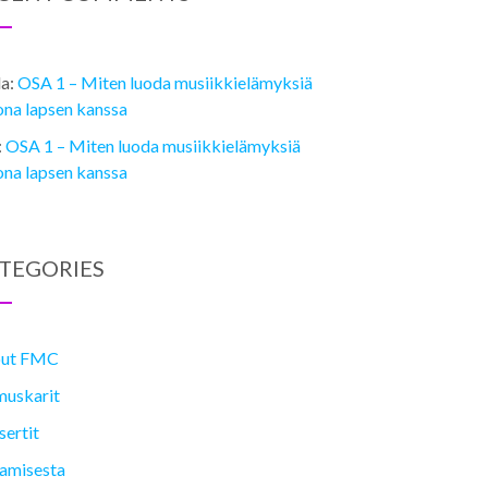
la
:
OSA 1 ­– Miten luoda musiikkielämyksiä
ona lapsen kanssa
:
OSA 1 ­– Miten luoda musiikkielämyksiä
ona lapsen kanssa
TEGORIES
ut FMC
muskarit
ertit
lamisesta