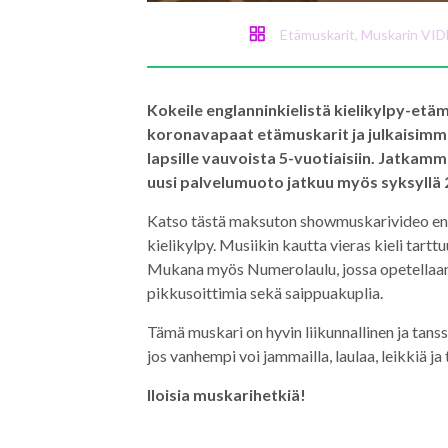
Etämuskarit
,
Muskarin V
Kokeile englanninkielistä kielikylpy-etä
koronavapaat etämuskarit ja julkaisimme j
lapsille vauvoista 5-vuotiaisiin. Jatkam
uusi palvelumuoto jatkuu myös syksyllä 
Katso tästä maksuton showmuskarivideo engla
kielikylpy. Musiikin kautta vieras kieli tar
Mukana myös Numerolaulu, jossa opetellaan
pikkusoittimia sekä saippuakuplia.
Tämä muskari on hyvin liikunnallinen ja tanss
jos vanhempi voi jammailla, laulaa, leikkiä j
Iloisia muskarihetkiä!