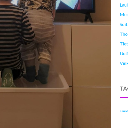
Laul
Mus
Soit
Thou
Tiet
Uuti
Vin
TA
esiin