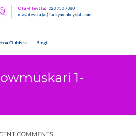
Ota yhteyttä:
020 730 7080
otayhteytta (at) funkymonkeyclub.com
etoa Clubista
Blogi
howmuskari 1-
CENT COMMENTS