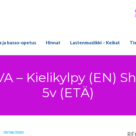
ra ja basso-opetus
Hinnat
Lastenmusiikki – Keikat
Ti
– Kielikylpy (EN) S
5v (ETÄ)
03/06/2020
RE