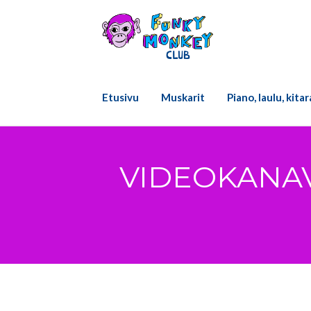
Skip
to
content
Etusivu
Muskarit
Piano, laulu, kita
VIDEOKANAVA 