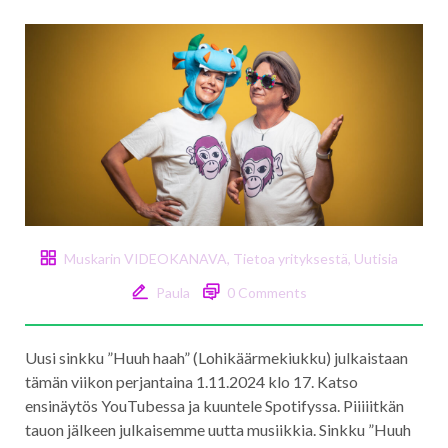
Muskarin VIDEOKANAVA
,
Tietoa yrityksestä
,
Uutisia
Paula
0 Comments
Uusi sinkku ”Huuh haah” (Lohikäärmekiukku) julkaistaan
tämän viikon perjantaina 1.11.2024 klo 17. Katso
ensinäytös YouTubessa ja kuuntele Spotifyssa. Piiiiitkän
tauon jälkeen julkaisemme uutta musiikkia. Sinkku ”Huuh