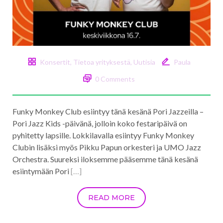
Konsertit
,
Tietoa yrityksestä
,
Uutisia
Paula
0 Comments
Funky Monkey Club esiintyy tänä kesänä Pori Jazzeilla –
Pori Jazz Kids -päivänä, jolloin koko festaripäivä on
pyhitetty lapsille. Lokkilavalla esiintyy Funky Monkey
Clubin lisäksi myös Pikku Papun orkesteri ja UMO Jazz
Orchestra. Suureksi iloksemme pääsemme tänä kesänä
esiintymään Pori
[…]
READ MORE