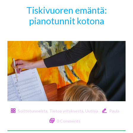
Tiskivuoren emäntä:
pianotunnit kotona
Soittotunneista
,
Tietoa yrityksestä
,
Uutisia
Paula
0 Comments