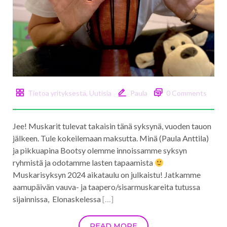
Tietoa yrityksestä
,
Uutisia
Paula
0 Comments
Jee! Muskarit tulevat takaisin tänä syksynä, vuoden tauon
jälkeen. Tule kokeilemaan maksutta. Minä (Paula Anttila)
ja pikkuapina Bootsy olemme innoissamme syksyn
ryhmistä ja odotamme lasten tapaamista
Muskarisyksyn 2024 aikataulu on julkaistu! Jatkamme
aamupäivän vauva- ja taapero/sisarmuskareita tutussa
sijainnissa, Elonaskelessa
[…]
READ MORE