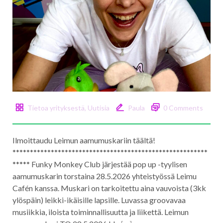
Tietoa yrityksestä
,
Uutisia
Paula
0 Comments
Ilmoittaudu Leimun aamumuskariin täältä!
********************************************************
***** Funky Monkey Club järjestää pop up -tyylisen
aamumuskarin torstaina 28.5.2026 yhteistyössä Leimu
Cafén kanssa. Muskari on tarkoitettu aina vauvoista (3kk
ylöspäin) leikki-ikäisille lapsille. Luvassa groovavaa
musiikkia, iloista toiminnallisuutta ja liikettä. Leimun