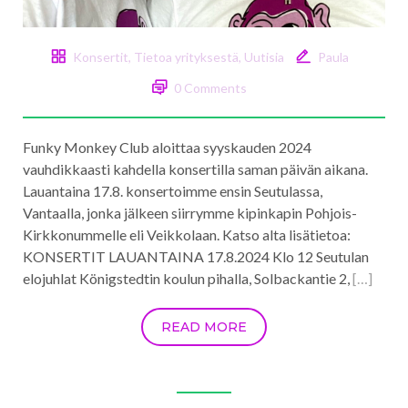
Konsertit
,
Tietoa yrityksestä
,
Uutisia
Paula
0 Comments
Funky Monkey Club aloittaa syyskauden 2024
vauhdikkaasti kahdella konsertilla saman päivän aikana.
Lauantaina 17.8. konsertoimme ensin Seutulassa,
Vantaalla, jonka jälkeen siirrymme kipinkapin Pohjois-
Kirkkonummelle eli Veikkolaan. Katso alta lisätietoa:
KONSERTIT LAUANTAINA 17.8.2024 Klo 12 Seutulan
elojuhlat Königstedtin koulun pihalla, Solbackantie 2,
[…]
READ MORE