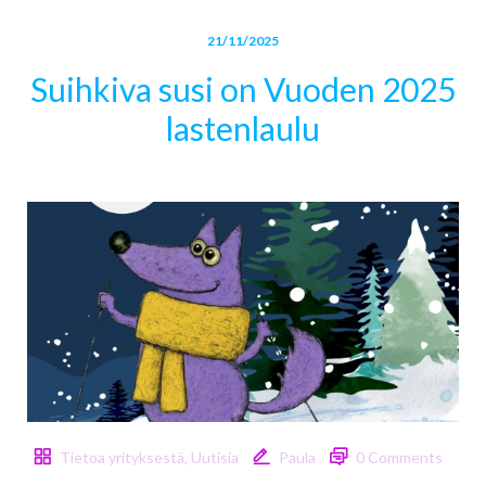
21/11/2025
Suihkiva susi on Vuoden 2025
lastenlaulu
Tietoa yrityksestä
,
Uutisia
Paula
0 Comments