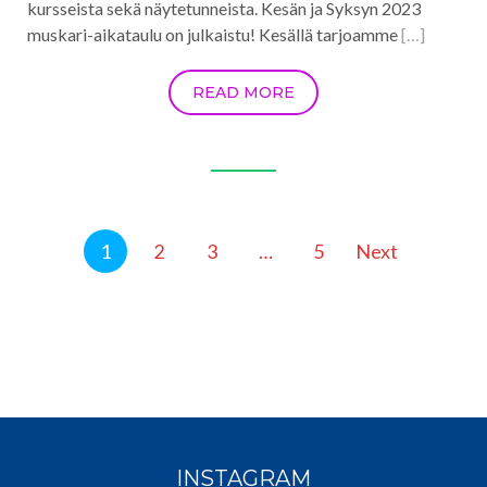
kursseista sekä näytetunneista. Kesän ja Syksyn 2023
muskari-aikataulu on julkaistu! Kesällä tarjoamme
[…]
READ MORE
Artikkelien
1
2
3
…
5
Next
sivutus
INSTAGRAM