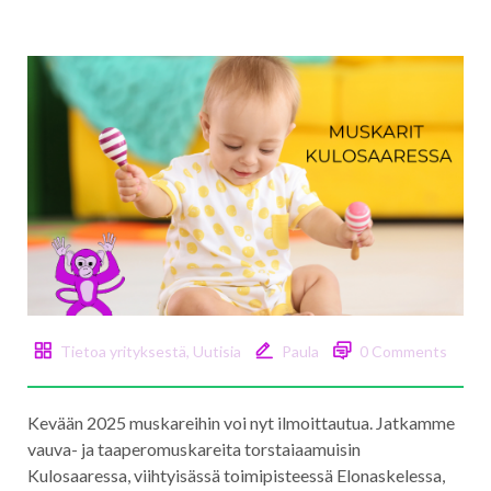
Tietoa yrityksestä
,
Uutisia
Paula
0 Comments
Kevään 2025 muskareihin voi nyt ilmoittautua. Jatkamme
vauva- ja taaperomuskareita torstaiaamuisin
Kulosaaressa, viihtyisässä toimipisteessä Elonaskelessa,