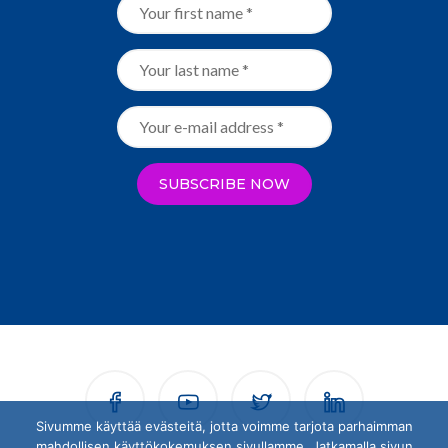
Sivumme käyttää evästeitä, jotta voimme tarjota parhaimman
mahdollisen käyttökokemuksen sivullamme. Jatkamalla sivun