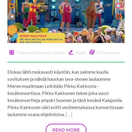
Tietoa yrityksestä
,
Uutisia
Paula
0 Comments
Elokuu lähti mukavasti käyntiin, kun saimme kuulla
sovituksen ja nähdä hauskan lava-shown lauluumme
Meren maailmaan Leikitään Pikku Kakkosta -
kesäkonsertissa. Pikku Kakkonen tekee joka vuosi
kesäkonsertteja ympäri Suomen ja tänä kesänä Kalajoella
Pikku Kakkosen väki esitti vesiteemaisessa konsertissaan
laulumme osana ohjelmistoa.
[…]
READ MORE