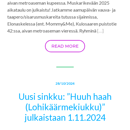
aivan metroaseman kupeessa. Muskarikevään 2025
aikataulu on julkaistu! Jatkamme aamupäivän vauva- ja
taapero/sisarusmuskareita tutussa sijainnissa,
Elonaskelessa (ent. Mommy&Me), Kulosaaren puistotie
42:ssa, aivan metroaseman vieressä. Ryhminä
[…]
READ MORE
28/10/2024
Uusi sinkku: ”Huuh haah
(Lohikäärmekiukku)”
julkaistaan 1.11.2024