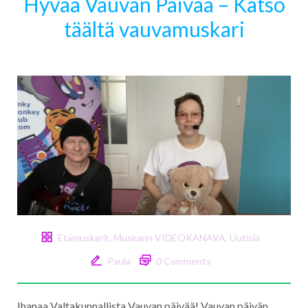
Hyvää Vauvan Päivää – Katso
täältä vauvamuskari
Etämuskarit
,
Muskarin VIDEOKANAVA
,
Uutisia
Paula
0 Comments
Ihanaa Valtakunnallista Vauvan päivää! Vauvan päivän