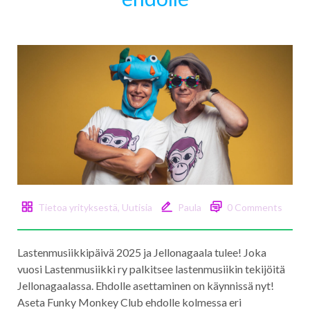
Tietoa yrityksestä
,
Uutisia
Paula
0 Comments
Lastenmusiikkipäivä 2025 ja Jellonagaala tulee! Joka
vuosi Lastenmusiikki ry palkitsee lastenmusiikin tekijöitä
Jellonagaalassa. Ehdolle asettaminen on käynnissä nyt!
Aseta Funky Monkey Club ehdolle kolmessa eri