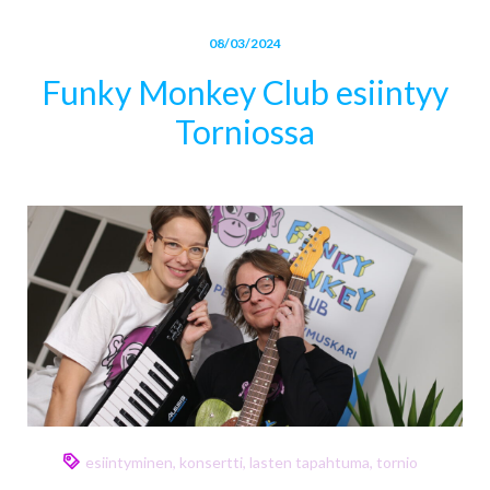
08/03/2024
Funky Monkey Club esiintyy
Torniossa
esiintyminen
,
konsertti
,
lasten tapahtuma
,
tornio