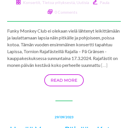
Konsertit
,
Tietoa yrityksestä
,
Uutisia
Paula
0 Comments
Funky Monkey Club ei olekaan vielä lähtenyt leikittämään
ja laulattamaan lapsia näin pitkälle ja pohjoiseen, poissa
kotoa. Tämän vuoden ensimmäinen konsertti tapahtuu
Lapissa, Tornion Rajafästeillä Rajalla – På Gränsen -
kauppakeskuksessa sunnuntaina 17.3.2024. Rajafästit on
monen päivän kestävä koko perheelle suunnattu
[…]
READ MORE
29/09/2023