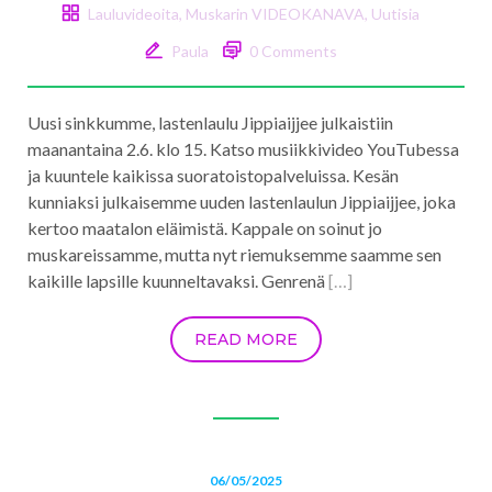
Lauluvideoita
,
Muskarin VIDEOKANAVA
,
Uutisia
Paula
0 Comments
Uusi sinkkumme, lastenlaulu Jippiaijjee julkaistiin
maanantaina 2.6. klo 15. Katso musiikkivideo YouTubessa
ja kuuntele kaikissa suoratoistopalveluissa. Kesän
kunniaksi julkaisemme uuden lastenlaulun Jippiaijjee, joka
kertoo maatalon eläimistä. Kappale on soinut jo
muskareissamme, mutta nyt riemuksemme saamme sen
kaikille lapsille kuunneltavaksi. Genrenä
[…]
READ MORE
06/05/2025