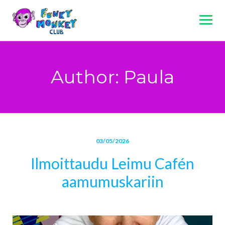
Skip
to
content
Author: Paula
03/05/2026
Ilmoittaudu Leimu Cafén
aamumuskariin