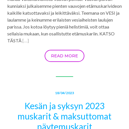
kunniaksi julkaisemme pienten vauvojen etämuskarivideon
kaikille katsottavaksi ja leikittäväksi. Teemana on VESI ja
laulamme ja keinumme erilaisten vesiaiheisten laulujen
parissa. Jos kotoa löytyy pieniä helistimiä, voit ottaa
sellaisia mukaan, kun osallistutte etämuskariin. KATSO
TÄSTÄ
[…]
READ MORE
18/04/2023
Kesän ja syksyn 2023
muskarit & maksuttomat
näytemuskarit