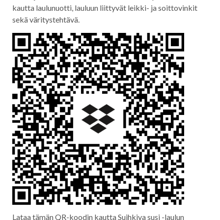
kautta laulunuotti, lauluun liittyvät leikki- ja soittovinkit
sekä väritystehtävä.
Lataa tämän QR-koodin kautta Suihkiva susi -laulun