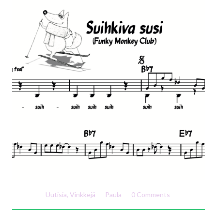
Uutisia
,
Vinkkejä
Paula
0 Comments