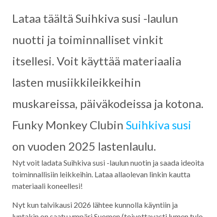
Lataa täältä Suihkiva susi -laulun
nuotti ja toiminnalliset vinkit
itsellesi. Voit käyttää materiaalia
lasten musiikkileikkeihin
muskareissa, päiväkodeissa ja kotona.
Funky Monkey Clubin
Suihkiva susi
on vuoden 2025 lastenlaulu.
Nyt voit ladata Suihkiva susi -laulun nuotin ja saada ideoita
toiminnallisiin leikkeihin. Lataa allaolevan linkin kautta
materiaali koneellesi!
Nyt kun talvikausi 2026 lähtee kunnolla käyntiin ja
luntakin on saatu ympäri Suomen (toivottavasti lumen tulo