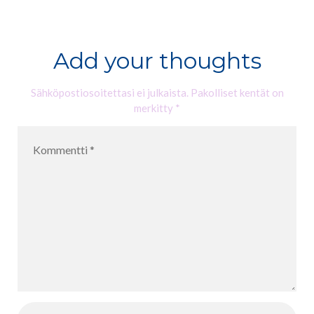
on Vuoden
Leimu Cafén
2025
aamumuskarii
lastenlaulu
n
Add your thoughts
Sähköpostiosoitettasi ei julkaista.
Pakolliset kentät on
merkitty
*