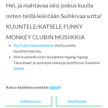
Hei, ja mahtavaa olisi joskus kuulla
miten teillä leikitään Suihkivaa sutta!
KUUNTELE/KATSELE FUNKY
MONKEY CLUBIN MUSIIKKIA
YouTube-kanavaltamme
löytyy useita
musiikkivideoita.
Voit kuunnella koko levyämme Ngang Ngang
Tanssitaan! ja uusimpia sinkkuja Spotifyssa. Kuuntele
täältä
!
Katso lisätietoa meistä
täältä
!
Post
navigation
Suihkiva susi
Ilmoittaudu