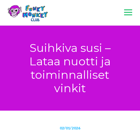
Skip
to
content
Suihkiva susi –
Lataa nuotti ja
toiminnalliset
vinkit
02/01/2026