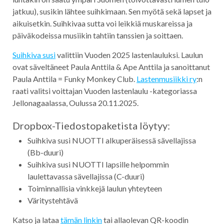
jatkuu), susikin lähtee suihkimaan. Sen myötä sekä lapset ja
aikuisetkin. Suihkivaa sutta voi leikkiä muskareissa ja
päiväkodeissa musiikin tahtiin tanssien ja soittaen.
Suihkiva susi
valittiin Vuoden 2025 lastenlauluksi. Laulun
ovat säveltäneet Paula Anttila & Ape Anttila ja sanoittanut
Paula Anttila = Funky Monkey Club.
Lastenmusiikki ry
:n
raati valitsi voittajan Vuoden lastenlaulu -kategoriassa
Jellonagaalassa, Oulussa 20.11.2025.
Dropbox-Tiedostopaketista löytyy:
Suihkiva susi NUOTTI alkuperäisessä sävellajissa
(Bb-duuri)
Suihkiva susi NUOTTI lapsille helpommin
laulettavassa sävellajissa (C-duuri)
Toiminnallisia vinkkejä laulun yhteyteen
Väritystehtävä
Katso ja lataa
tämän linkin
tai allaolevan QR-koodin