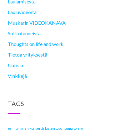
Laulamisesta
Lauluvideoita
Muskarin VIDEOKANAVA
Soittotunneista
Thoughts on life and work
Tietoa yrityksestä
Uutisia
Vinkkejä
TAGS
esiintyminen
konsertti
lasten tapahtuma
tornio