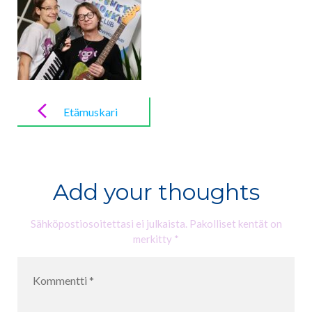
Post
navigation
Etämuskari
keväällä 2021
Add your thoughts
Sähköpostiosoitettasi ei julkaista.
Pakolliset kentät on
merkitty
*