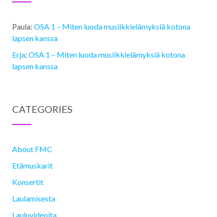
Paula
:
OSA 1 ­– Miten luoda musiikkielämyksiä kotona
lapsen kanssa
Erja
:
OSA 1 ­– Miten luoda musiikkielämyksiä kotona
lapsen kanssa
CATEGORIES
About FMC
Etämuskarit
Konsertit
Laulamisesta
Lauluvideoita