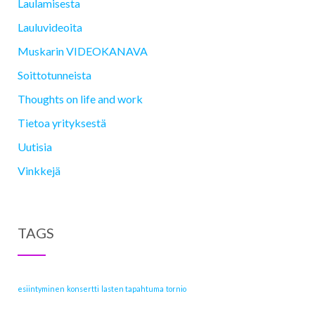
Laulamisesta
Lauluvideoita
Muskarin VIDEOKANAVA
Soittotunneista
Thoughts on life and work
Tietoa yrityksestä
Uutisia
Vinkkejä
TAGS
esiintyminen
konsertti
lasten tapahtuma
tornio