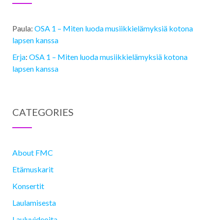
Paula
:
OSA 1 ­– Miten luoda musiikkielämyksiä kotona
lapsen kanssa
Erja
:
OSA 1 ­– Miten luoda musiikkielämyksiä kotona
lapsen kanssa
CATEGORIES
About FMC
Etämuskarit
Konsertit
Laulamisesta
Lauluvideoita