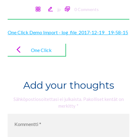
jp
0 Comments
One Click Demo Import - log_file_2017-12-19__19-58-15
Post
navigation
One Click
Demo Import
–
log_file_2017-
Add your thoughts
12-19__19-
58-15
Sähköpostiosoitettasi ei julkaista.
Pakolliset kentät on
merkitty
*