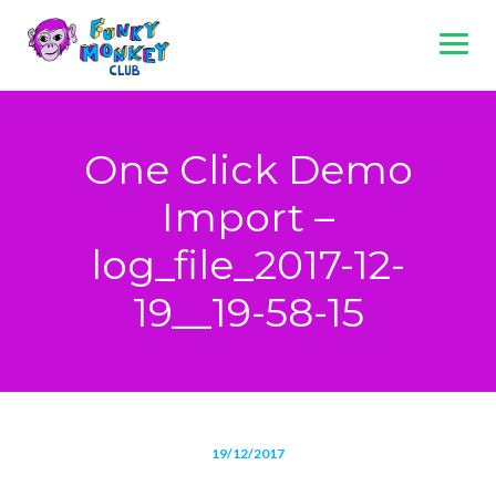
Skip
to
content
One Click Demo
Import –
log_file_2017-12-
19__19-58-15
19/12/2017