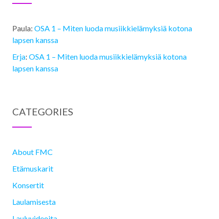
Paula
:
OSA 1 ­– Miten luoda musiikkielämyksiä kotona
lapsen kanssa
Erja
:
OSA 1 ­– Miten luoda musiikkielämyksiä kotona
lapsen kanssa
CATEGORIES
About FMC
Etämuskarit
Konsertit
Laulamisesta
Lauluvideoita