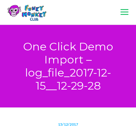
Skip
to
content
One Click Demo
Import –
log_file_2017-12-
15__12-29-28
15/12/2017