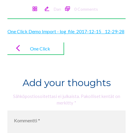
Dan
0 Comments
One Click Demo Import - log_file_2017-12-15__12-29-28
Post
navigation
One Click
Demo Import
–
log_file_2017-
Add your thoughts
12-15__12-
29-28
Sähköpostiosoitettasi ei julkaista.
Pakolliset kentät on
merkitty
*