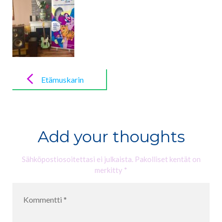
Post
navigation
Etämuskarin
toivelauluja –
Mitä haluat
kuulla?
Add your thoughts
Sähköpostiosoitettasi ei julkaista.
Pakolliset kentät on
merkitty
*