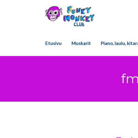
Skip
to
content
Etusivu
Muskarit
Piano, laulu, kita
fm