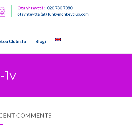
Ota yhteyttä:
020 730 7080
otayhteytta (at) funkymonkeyclub.com
etoa Clubista
Blogi
-1v
CENT COMMENTS