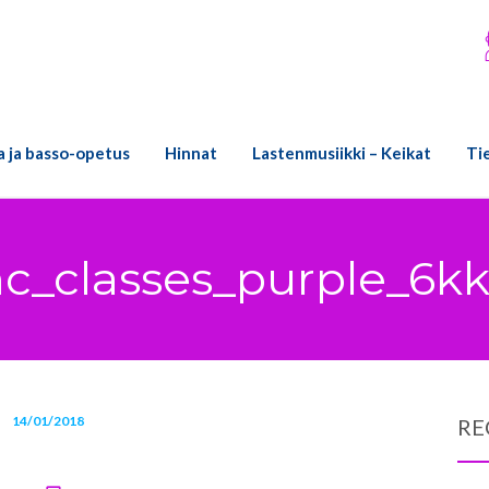
ra ja basso-opetus
Hinnat
Lastenmusiikki – Keikat
Ti
c_classes_purple_6kk
14/01/2018
RE