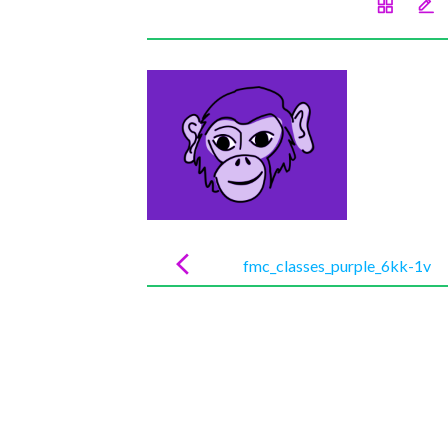
Post
navigation
fmc_classes_purple_6kk-1v