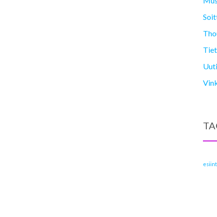
Mus
Soit
Thou
Tiet
Uuti
Vin
TA
esiin