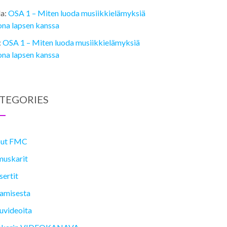
la
:
OSA 1 ­– Miten luoda musiikkielämyksiä
ona lapsen kanssa
:
OSA 1 ­– Miten luoda musiikkielämyksiä
ona lapsen kanssa
TEGORIES
ut FMC
muskarit
ertit
lamisesta
uvideoita