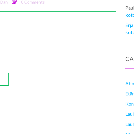
Dan
0 Comments
Pau
kot
Erja
kot
CA
Abo
Etä
Kons
Lau
Laul