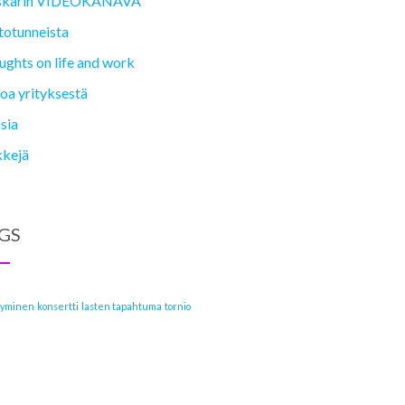
karin VIDEOKANAVA
totunneista
ghts on life and work
oa yrityksestä
sia
kkejä
GS
tyminen
konsertti
lasten tapahtuma
tornio