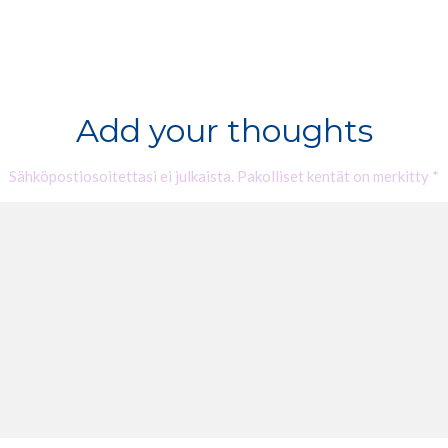
Add your thoughts
Sähköpostiosoitettasi ei julkaista.
Pakolliset kentät on merkitty
*