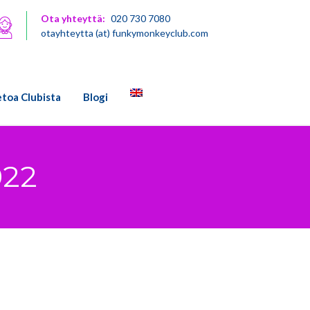
Ota yhteyttä:
020 730 7080
otayhteytta (at) funkymonkeyclub.com
etoa Clubista
Blogi
022