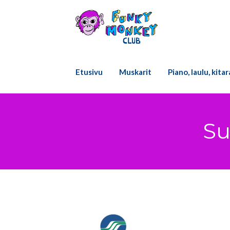
Skip
to
content
Etusivu
Muskarit
Piano, laulu, kita
Su