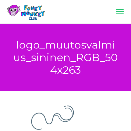
Skip
to
content
logo_muutosvalmi
us_sininen_RGB_50
4x263