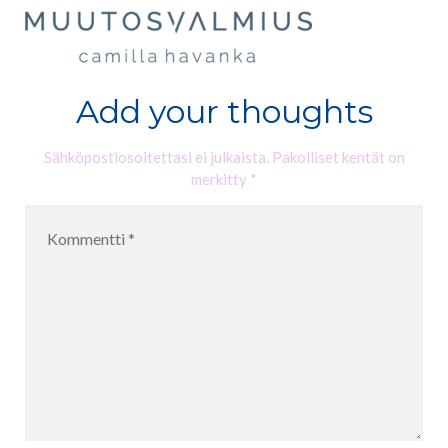
Add your thoughts
Sähköpostiosoitettasi ei julkaista.
Pakolliset kentät on
merkitty
*