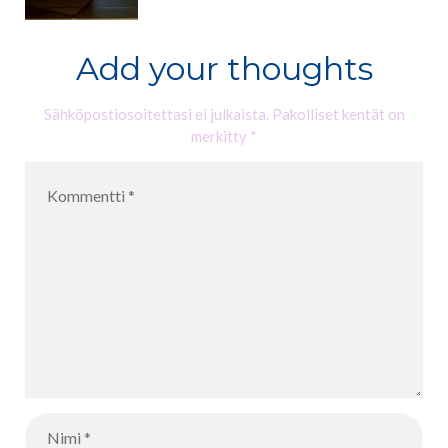
Add your thoughts
Sähköpostiosoitettasi ei julkaista.
Pakolliset kentät on
merkitty
*