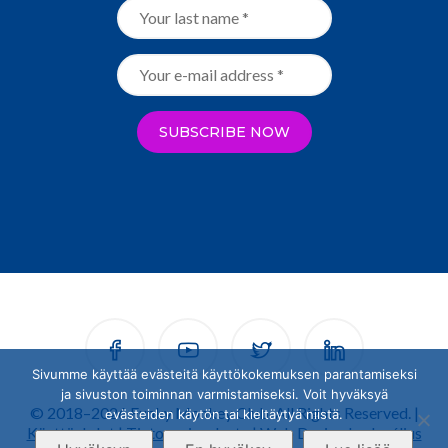
Sivumme käyttää evästeitä käyttökokemuksen parantamiseksi
ja sivuston toiminnan varmistamiseksi. Voit hyväksyä
© 2018–2026 Funky Monkey Club. All Rights Reserved. |
evästeiden käytön tai kieltäytyä niistä.
Käyttöehdot
|
Tietosuojaseloste
| Web Design by
Jusélius