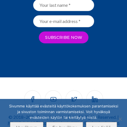
Sivumme käyttää evästeitä käyttökokemuksen parantamiseksi
ja sivuston toiminnan varmistamiseksi. Voit hyväksyä
© 2018–2026 Funky Monkey Club. All Rights Reserved. |
evästeiden käytön tai kieltäytyä niistä.
Käyttöehdot
|
Tietosuojaseloste
| Web Design by
Jusélius