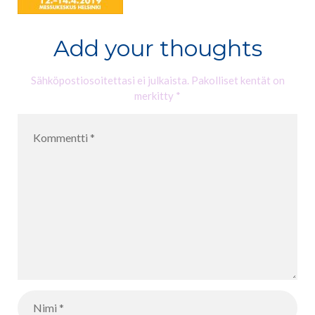
Add your thoughts
Sähköpostiosoitettasi ei julkaista.
Pakolliset kentät on
merkitty
*