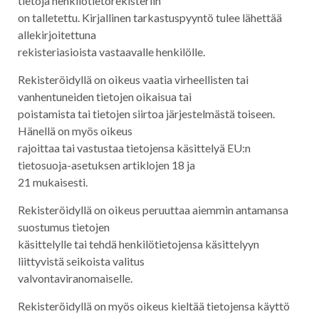
tietoja henkilötietorekisteriin
on talletettu. Kirjallinen tarkastuspyyntö tulee lähettää
allekirjoitettuna
rekisteriasioista vastaavalle henkilölle.
Rekisteröidyllä on oikeus vaatia virheellisten tai
vanhentuneiden tietojen oikaisua tai
poistamista tai tietojen siirtoa järjestelmästä toiseen.
Hänellä on myös oikeus
rajoittaa tai vastustaa tietojensa käsittelyä EU:n
tietosuoja-asetuksen artiklojen 18 ja
21 mukaisesti.
Rekisteröidyllä on oikeus peruuttaa aiemmin antamansa
suostumus tietojen
käsittelylle tai tehdä henkilötietojensa käsittelyyn
liittyvistä seikoista valitus
valvontaviranomaiselle.
Rekisteröidyllä on myös oikeus kieltää tietojensa käyttö