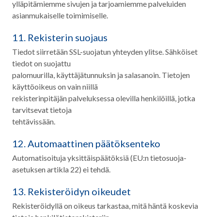
ylläpitämiemme sivujen ja tarjoamiemme palveluiden
asianmukaiselle toimimiselle.
11. Rekisterin suojaus
Tiedot siirretään SSL-suojatun yhteyden ylitse. Sähköiset
tiedot on suojattu
palomuurilla, käyttäjätunnuksin ja salasanoin. Tietojen
käyttöoikeus on vain niillä
rekisterinpitäjän palveluksessa olevilla henkilöillä, jotka
tarvitsevat tietoja
tehtävissään.
12. Automaattinen päätöksenteko
Automatisoituja yksittäispäätöksiä (EU:n tietosuoja-
asetuksen artikla 22) ei tehdä.
13. Rekisteröidyn oikeudet
Rekisteröidyllä on oikeus tarkastaa, mitä häntä koskevia