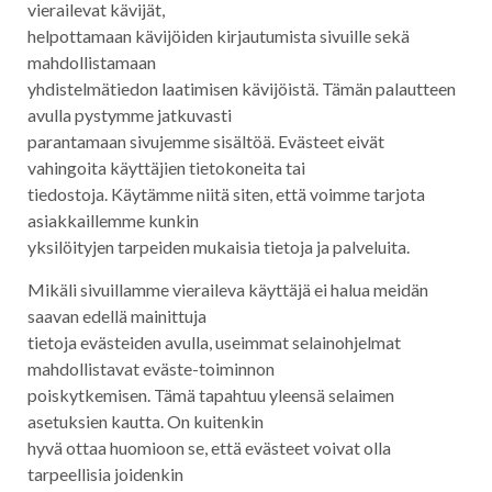
vierailevat kävijät,
helpottamaan kävijöiden kirjautumista sivuille sekä
mahdollistamaan
yhdistelmätiedon laatimisen kävijöistä. Tämän palautteen
avulla pystymme jatkuvasti
parantamaan sivujemme sisältöä. Evästeet eivät
vahingoita käyttäjien tietokoneita tai
tiedostoja. Käytämme niitä siten, että voimme tarjota
asiakkaillemme kunkin
yksilöityjen tarpeiden mukaisia tietoja ja palveluita.
Mikäli sivuillamme vieraileva käyttäjä ei halua meidän
saavan edellä mainittuja
tietoja evästeiden avulla, useimmat selainohjelmat
mahdollistavat eväste-toiminnon
poiskytkemisen. Tämä tapahtuu yleensä selaimen
asetuksien kautta. On kuitenkin
hyvä ottaa huomioon se, että evästeet voivat olla
tarpeellisia joidenkin